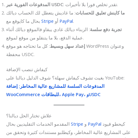
: تقدر تخلص فورا بلا تأخيرات.
المدفوعات الفورية عبر USDC
ما كاينش تعليق للحسابات
: ما غاديش يتعطل لك الحساب ديالك
.
PayPal
أو
Stripe
بحال ما كايوقع مع
تجربة دفع سلسة
: الزبناء ديالك غادي يبقاو فالموقع ديالك أثناء
عملية الدفع، بلا ما يتنقلو من موقع لموقع.
إعداد سهل وبسيط
: كل ما تحتاجه هو موقع WordPress وعنوان
محفظة USDC.
كيفاش تنصب الإضافة
بغيت تشوف كيفاش سهلة؟ شوف الدليل ديالنا على YouTube:
المدفوعات السلسة للمشاريع عالية المخاطر: إضافة
WooCommerce للبطاقات، Apple Pay، وUSDC
علاش تختار الحل ديالنا؟
كيحطو قيود
PayPal
و
Stripe
المقدمو الخدمات التقليديين بحال
على المشاريع عالية المخاطر، وكيطلبو مستندات كثيرة وتحقق من