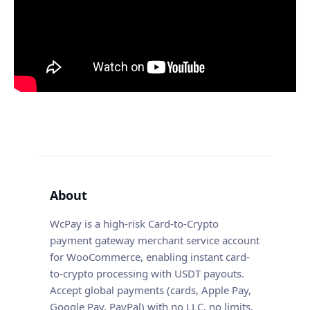
About
WcPay is a high-risk Card-to-Crypto
payment gateway merchant service account
for WooCommerce, enabling instant card-
to-crypto processing with USDT payouts.
Accept global payments (cards, Apple Pay,
Google Pay, PayPal) with no LLC, no limits,