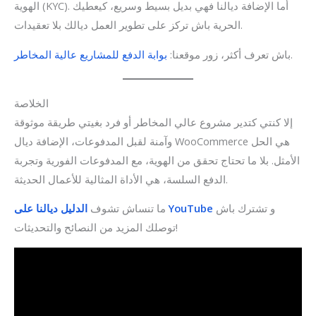
الهوية (KYC). أما الإضافة ديالنا فهي بديل بسيط وسريع، كيعطيك
الحرية باش تركز على تطوير العمل ديالك بلا تعقيدات.
.
باش تعرف أكثر، زور موقعنا:
بوابة الدفع للمشاريع عالية المخاطر
الخلاصة
إلا كنتي كتدير مشروع عالي المخاطر أو فرد بغيتي طريقة موثوقة
وآمنة لقبل المدفوعات، الإضافة ديال WooCommerce هي الحل
الأمثل. بلا ما تحتاج تحقق من الهوية، مع المدفوعات الفورية وتجربة
الدفع السلسة، هي الأداة المثالية للأعمال الحديثة.
و تشترك باش
الدليل ديالنا على YouTube
ما تنساش تشوف
توصلك المزيد من النصائح والتحديثات!