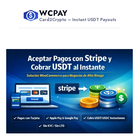
Skip
WCPAY
to
$
Card2Crypto – Instant USDT Payouts
content