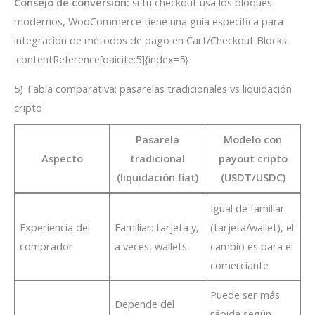
Consejo de conversión:
si tu checkout usa los bloques
modernos, WooCommerce tiene una guía específica para
integración de métodos de pago en Cart/Checkout Blocks.
:contentReference[oaicite:5]{index=5}
5) Tabla comparativa: pasarelas tradicionales vs liquidación
cripto
Pasarela
Modelo con
Aspecto
tradicional
payout cripto
(liquidación fiat)
(USDT/USDC)
Igual de familiar
Experiencia del
Familiar: tarjeta y,
(tarjeta/wallet), el
comprador
a veces, wallets
cambio es para el
comerciante
Puede ser más
Depende del
rápida según